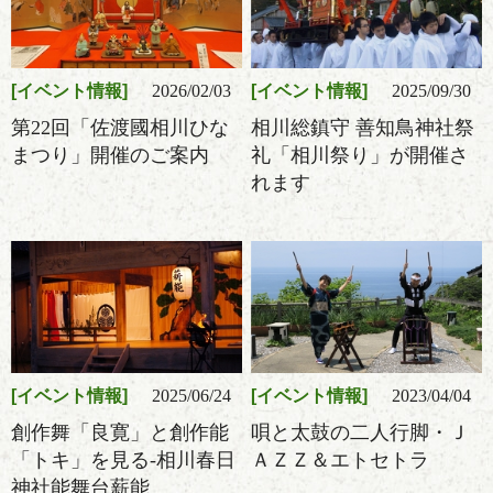
イベント情報
2026/02/03
イベント情報
2025/09/30
第22回「佐渡國相川ひな
相川総鎮守 善知鳥神社祭
まつり」開催のご案内
礼「相川祭り」が開催さ
れます
イベント情報
2025/06/24
イベント情報
2023/04/04
創作舞「良寛」と創作能
唄と太鼓の二人行脚・Ｊ
「トキ」を見る-相川春日
ＡＺＺ＆エトセトラ
神社能舞台薪能