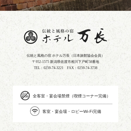
伝統と風格の宿 ホテル万長
（日本旅館協会会員）
〒952-1575 新潟県佐渡市相川下戸町58番地
TEL：
0259-74-3221
FAX：0259-74-3738
全客室・宴会場禁煙（喫煙コーナー完備）
客室・宴会場・ロビーWi-Fi完備