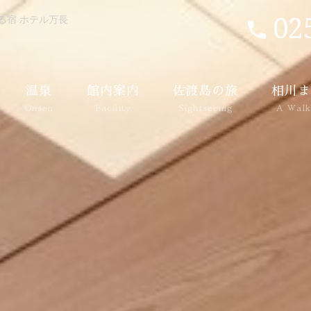
02
る宿 ホテル万長
温泉
館内案内
佐渡島の旅
相川ま
Onsen
Facility
Sightseeing
A Walk