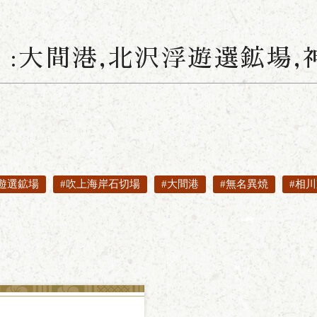
:
大間港
,
北沢浮遊選鉱場
,
遊選鉱場
#吹上海岸石切場
#大間港
#無名異焼
#相