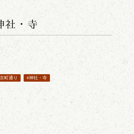
神社・寺
川京町通り
#神社・寺