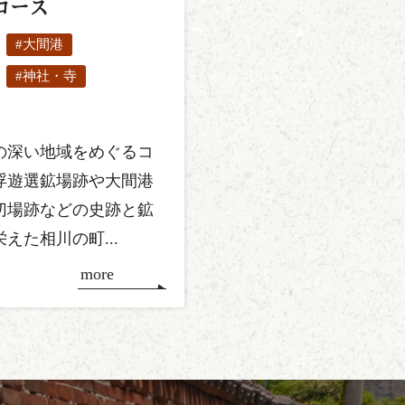
コース
#大間港
#神社・寺
の深い地域をめぐるコ
浮遊選鉱場跡や大間港
切場跡などの史跡と鉱
えた相川の町...
more