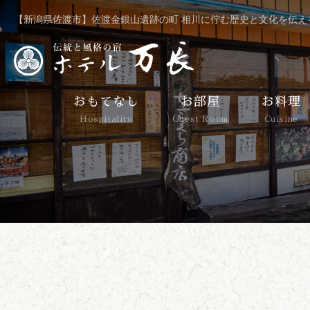
【新潟県佐渡市】佐渡金銀山遺跡の町 相川に佇む歴史と文化を伝え
おもてなし
お部屋
お料理
Hospitality
Guest Room
Cuisine