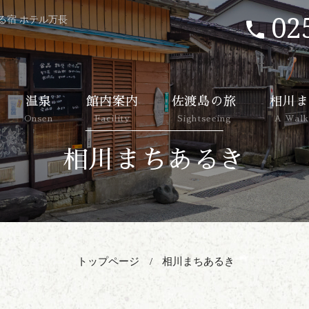
02
る宿 ホテル万長
温泉
館内案内
佐渡島の旅
相川ま
Onsen
Facility
Sightseeing
A Walk
相川まちあるき
トップページ
相川まちあるき