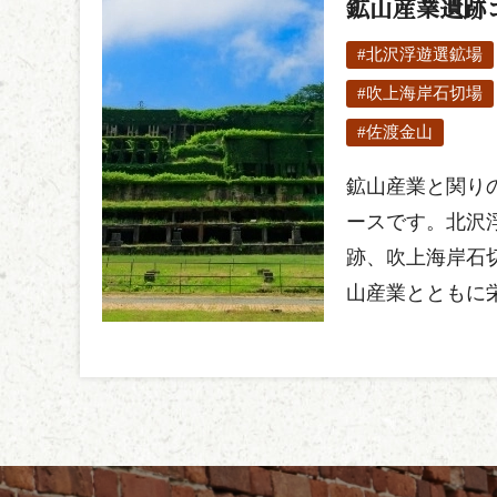
鉱山産業遺跡
#北沢浮遊選鉱場
#吹上海岸石切場
#佐渡金山
鉱山産業と関り
ースです。北沢
跡、吹上海岸石
山産業とともに栄